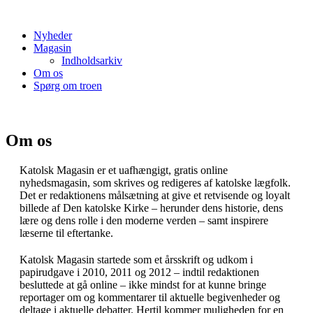
Nyheder
Magasin
Indholdsarkiv
Om os
Spørg om troen
Om os
Katolsk Magasin er et uafhængigt, gratis online
nyhedsmagasin, som skrives og redigeres af katolske lægfolk.
Det er redaktionens målsætning at give et retvisende og loyalt
billede af Den katolske Kirke – herunder dens historie, dens
lære og dens rolle i den moderne verden – samt inspirere
læserne til eftertanke.
Katolsk Magasin startede som et årsskrift og udkom i
papirudgave i 2010, 2011 og 2012 – indtil redaktionen
besluttede at gå online – ikke mindst for at kunne bringe
reportager om og kommentarer til aktuelle begivenheder og
deltage i aktuelle debatter. Hertil kommer muligheden for en